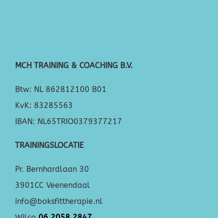
MCH TRAINING & COACHING B.V.
Btw: NL 862812100 B01
KvK: 83285563
IBAN: NL65TRIO0379377217
TRAININGSLOCATIE
Pr. Bernhardlaan 30
3901CC Veenendaal
info@boksfittherapie.nl
Wilco
06 2058 2847