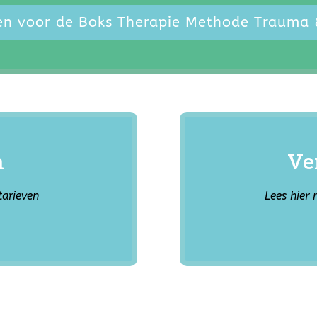
ven voor de Boks Therapie Methode Trauma 
n
Ve
tarieven
Lees hier