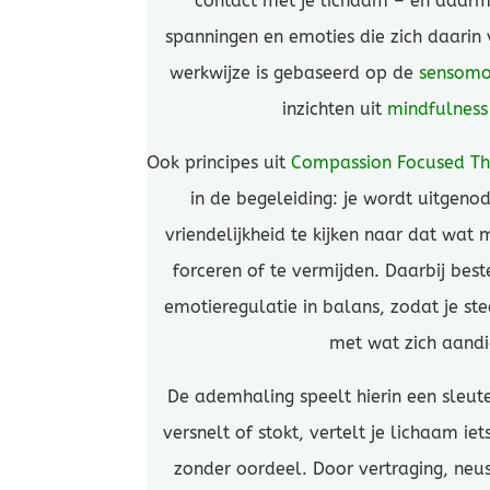
contact met je lichaam – en daarm
spanningen en emoties die zich daarin
werkwijze is gebaseerd op de
sensomot
inzichten uit
mindfulness 
Ook principes uit
Compassion Focused T
in de begeleiding: je wordt uitgeno
vriendelijkheid te kijken naar dat wat m
forceren of te vermijden. Daarbij be
emotieregulatie in balans, zodat je st
met wat zich aandi
De ademhaling speelt hierin een sleu
versnelt of stokt, vertelt je lichaam iet
zonder oordeel. Door vertraging, neu