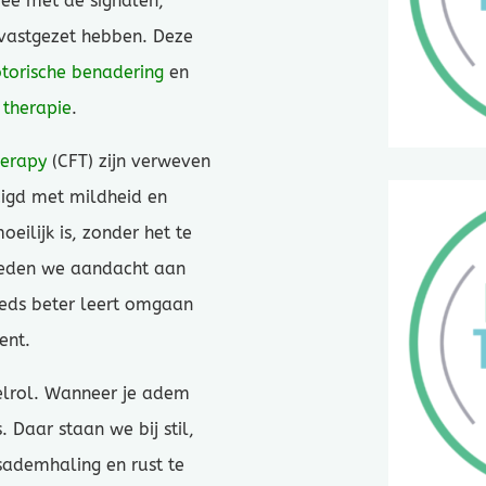
ee met de signalen,
 vastgezet hebben. Deze
orische benadering
en
therapie
.
herapy
(CFT) zijn verweven
digd met mildheid en
oeilijk is, zonder het te
steden we aandacht aan
eeds beter leert omgaan
ent.
telrol. Wanneer je adem
s. Daar staan we bij stil,
sademhaling en rust te