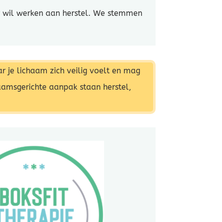
er wil werken aan herstel. We stemmen
ar je lichaam zich veilig voelt en mag
aamsgerichte aanpak staan herstel,