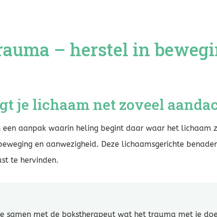
trauma – herstel in beweg
gt je lichaam net zoveel aandach
en aanpak waarin heling begint daar waar het lichaam zic
eweging en aanwezigheid. Deze lichaamsgerichte benaderin
ust te hervinden.
 je samen met de bokstherapeut wat het trauma met je doet 