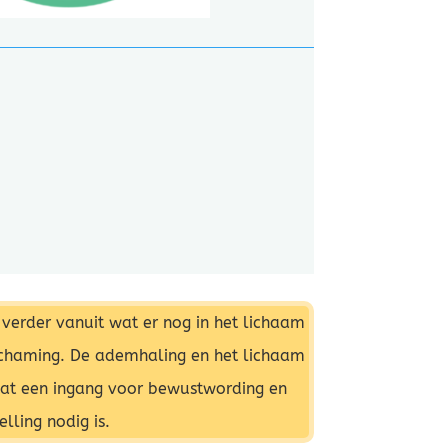
verder vanuit wat er nog in het lichaam
elichaming. De ademhaling en het lichaam
dat een ingang voor bewustwording en
lling nodig is.