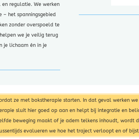
l en regulatie. We werken
e – het spanningsgebied
rken zonder overspoeld te
 helpen we je veilig terug
n je lichaam én in je
at ze met bokstherapie starten. In dat geval werken we 
erapie sluit hier goed op aan en helpt bij integratie en b
ezelfde beweging maakt of je adem telkens inhoudt, wordt 
ussentijds evalueren we hoe het traject verloopt en of bijste