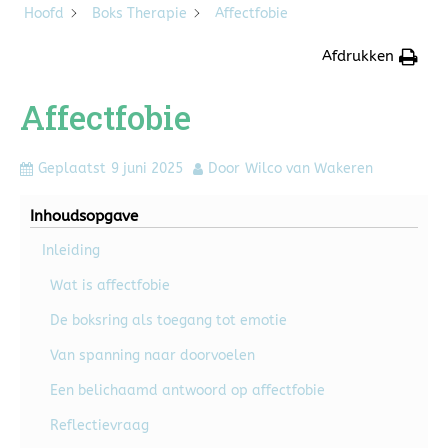
Hoofd
Boks Therapie
Affectfobie
Afdrukken
Affectfobie
Geplaatst
9 juni 2025
Door
Wilco van Wakeren
Inhoudsopgave
Inleiding
Wat is affectfobie
De boksring als toegang tot emotie
Van spanning naar doorvoelen
Een belichaamd antwoord op affectfobie
Reflectievraag