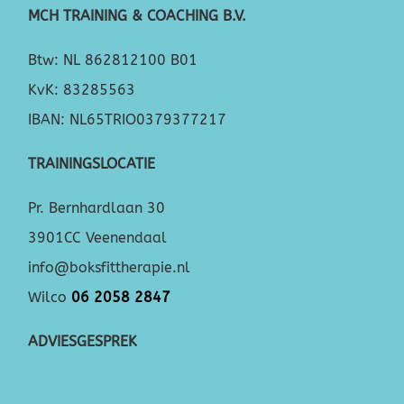
MCH TRAINING & COACHING B.V.
Btw: NL 862812100 B01
KvK: 83285563
IBAN: NL65TRIO0379377217
TRAININGSLOCATIE
Pr. Bernhardlaan 30
3901CC Veenendaal
info@boksfittherapie.nl
Wilco
06 2058 2847
ADVIESGESPREK