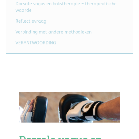
Dorsale vagus en bokstherapie – therapeutische
waarde
Reflectievraag
Verbinding met andere methodieken
VERANTWOORDING