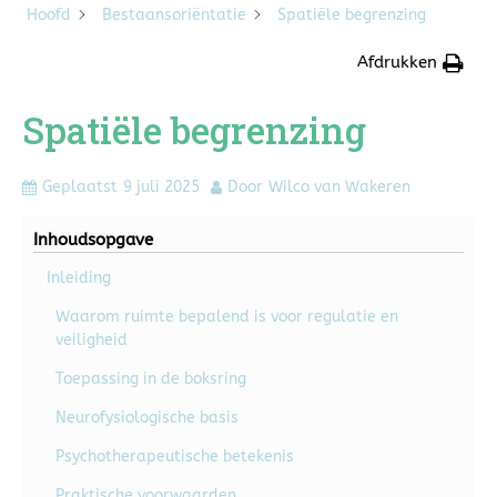
Hoofd
Bestaansoriëntatie
Spatiële begrenzing
Afdrukken
Spatiële begrenzing
Geplaatst
9 juli 2025
Door
Wilco van Wakeren
Inhoudsopgave
Inleiding
Waarom ruimte bepalend is voor regulatie en
veiligheid
Toepassing in de boksring
Neurofysiologische basis
Psychotherapeutische betekenis
Praktische voorwaarden