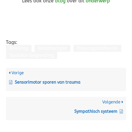
Lees ook onze
blog
over dit
onderwerp
Tags:
Boksring
Bokstherapie
Polyvagaaltheorie
Spatiële begrenzing
Vorige
Sensorimotor sporen van trauma
Volgende
Sympathisch systeem