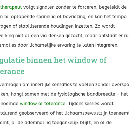
stherapeut
volgt signalen zonder te forceren, begeleidt de
 bij oplopende spanning of bevriezing, en kan het tempo
ragen of stabiliserende houdingen inzetten. Zo wordt
erking niet alleen via denken gezocht, maar ontstaat er r
moties door lichamelijke ervaring te laten integreren.
gulatie binnen het window of
lerance
vermogen om innerlijke sensaties te voelen zonder oversp
aken, hangt samen met de fysiologische bandbreedte – het
enoemde
window of tolerance.
Tijdens sessies wordt
tdurend geobserveerd of het lichaamsbewustzijn toeneemt
emt, of de ademhaling toegankelijk blijft, en of de