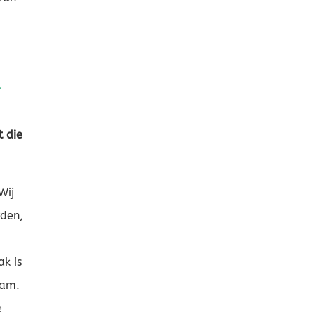
n
t die
Wij
rden,
ak is
aam.
e