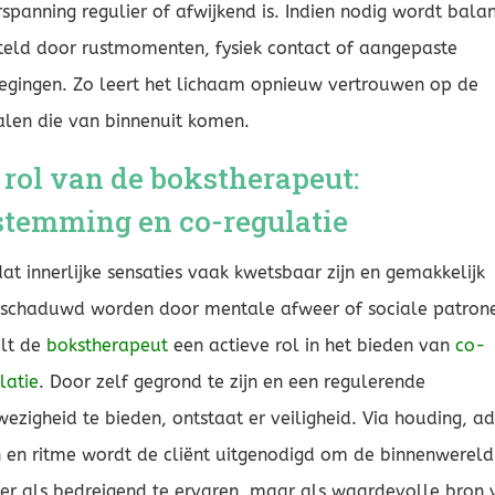
rspanning regulier of afwijkend is. Indien nodig wordt bala
teld door rustmomenten, fysiek contact of aangepaste
gingen. Zo leert het lichaam opnieuw vertrouwen op de
alen die van binnenuit komen.
 rol van de bokstherapeut:
stemming en co-regulatie
t innerlijke sensaties vaak kwetsbaar zijn en gemakkelijk
schaduwd worden door mentale afweer of sociale patron
elt de
bokstherapeut
een actieve rol in het bieden van
co-
latie
. Door zelf gegrond te zijn en een regulerende
ezigheid te bieden, ontstaat er veiligheid. Via houding, a
 en ritme wordt de cliënt uitgenodigd om de binnenwereld
er als bedreigend te ervaren, maar als waardevolle bron 