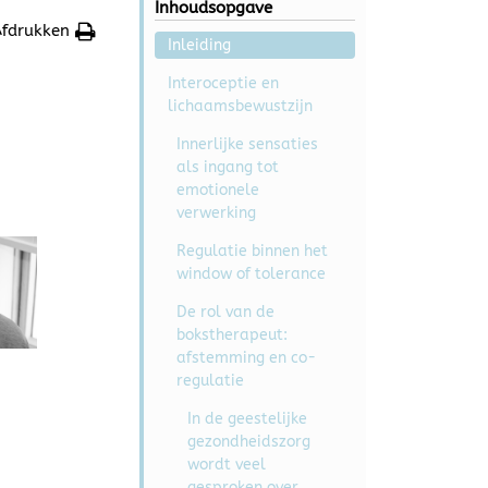
Inhoudsopgave
fdrukken
Inleiding
Interoceptie en
lichaamsbewustzijn
Innerlijke sensaties
als ingang tot
emotionele
verwerking
Regulatie binnen het
window of tolerance
De rol van de
bokstherapeut:
afstemming en co-
regulatie
In de geestelijke
gezondheidszorg
wordt veel
gesproken over