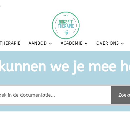
l
 THERAPIE
AANBOD
ACADEMIE
OVER ONS
kunnen we je mee h
Zoek