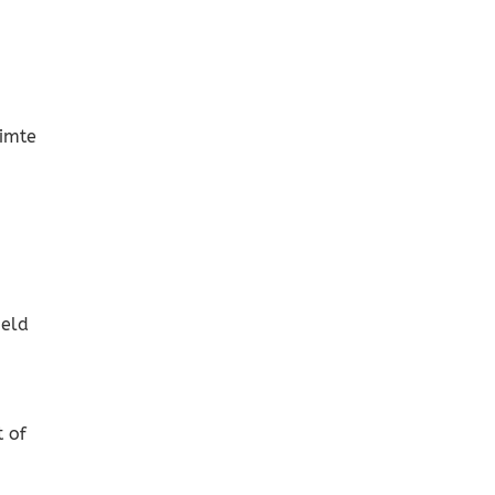
uimte
oeld
 of