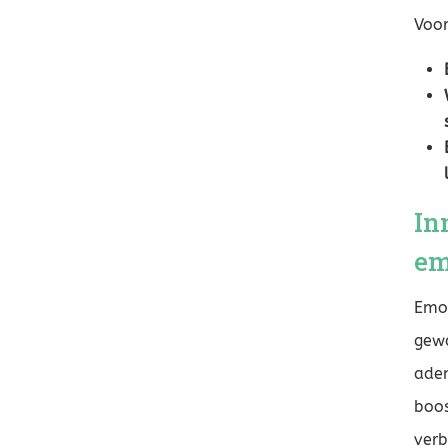
Voor
In
em
Emot
gewa
adem
boos
verb