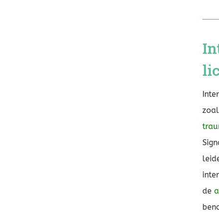
In
li
Inte
zoal
tra
Sign
leid
inte
de
a
beno