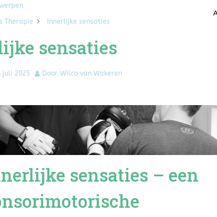
rwerpen
A
s Therapie
Innerlijke sensaties
lijke sensaties
 juli 2025
Door
Wilco van Wakeren
nnerlijke sensaties – een
onsorimotorische