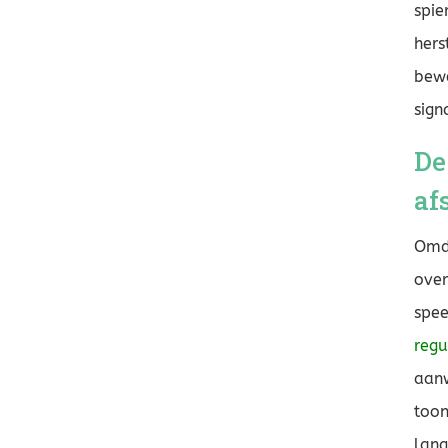
spie
hers
bewe
sign
De
af
Omda
over
spe
regu
aanw
toon
lang