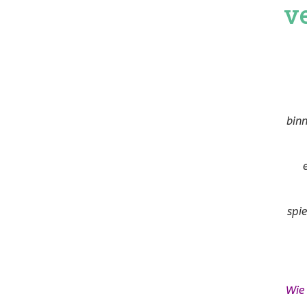
v
bin
spi
Wie 