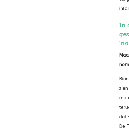
info
In 
ges
‘no
Maar
nor
Binn
zien
maar
teru
dat 
De F