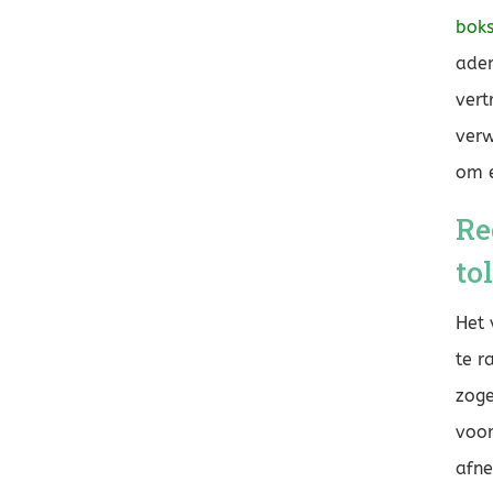
bok
adem
vert
verw
om e
Re
to
Het 
te r
zog
voor
afne