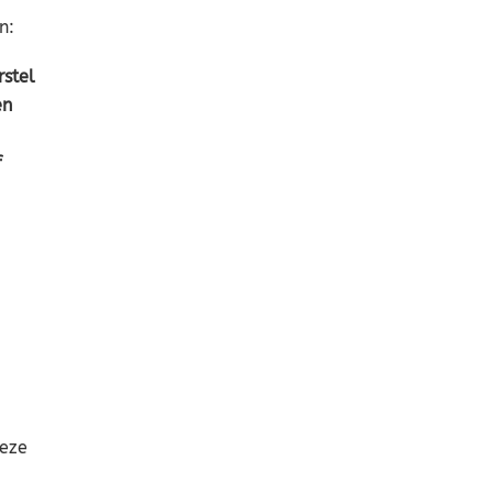
n:
rstel
en
f
eze