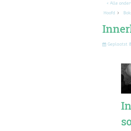
< Alle onde
Hoofd
Bok
Inner
Geplaatst
8
I
s