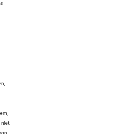
ns
en,
dem,
 niet
van