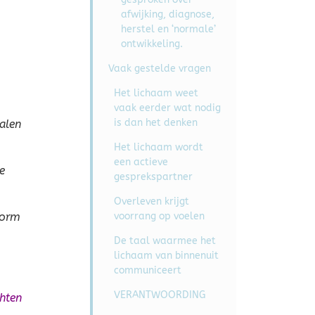
afwijking, diagnose,
herstel en ‘normale’
ontwikkeling.
Vaak gestelde vragen
Het lichaam weet
vaak eerder wat nodig
is dan het denken
alen
Het lichaam wordt
een actieve
e
gesprekspartner
Overleven krijgt
vorm
voorrang op voelen
De taal waarmee het
lichaam van binnenuit
communiceert
VERANTWOORDING
chten