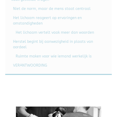
Niet de norm, maar de mens staat centraal
Het lichaam reageert op ervaringen en
omstandigheden
Het lichaam vertelt vaak meer dan woorden
Herstel begint bij aanwezigheid in plaats van
oordeel
Ruimte maken voor wie iemand werkelijk is
VERANTWOORDING