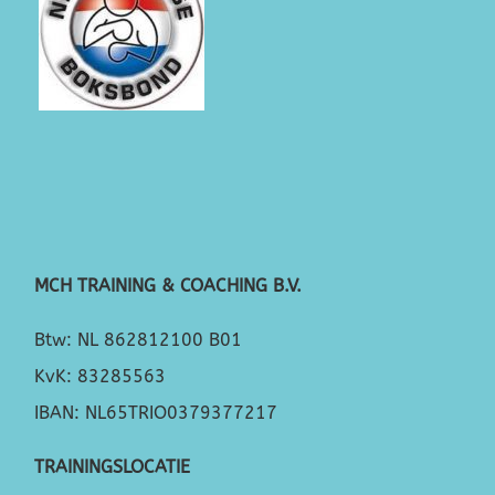
MCH TRAINING & COACHING B.V.
Btw: NL 862812100 B01
KvK: 83285563
IBAN: NL65TRIO0379377217
TRAININGSLOCATIE