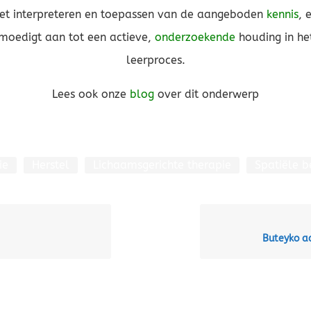
et interpreteren en toepassen van de aangeboden
kennis
, 
moedigt aan tot een actieve,
onderzoekende
houding in he
leerproces.
Lees ook onze
blog
over dit onderwerp
ie
Herstel
Lichaamsgerichte therapie
Spatiële b
Buteyko a