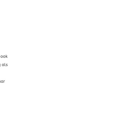
 ook
 als
aar