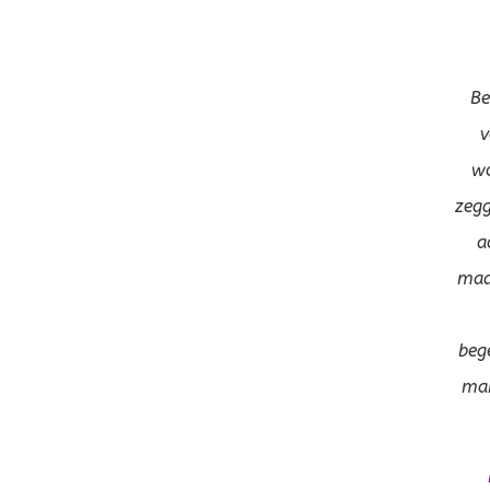
Be
v
wo
zegg
a
maar
beg
mak