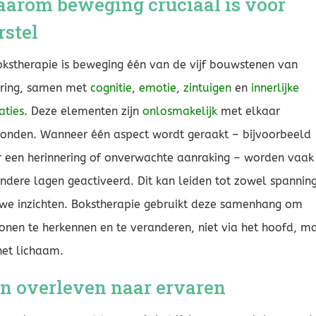
arom beweging cruciaal is voor
rstel
okstherapie is beweging één van de vijf bouwstenen van
aring, samen met
cognitie
,
emotie
,
zintuigen
en
innerlijke
aties
. Deze elementen zijn
onlosmakelijk
met elkaar
onden. Wanneer één aspect wordt geraakt – bijvoorbeeld
 een herinnering of onverwachte aanraking – worden vaak
ndere lagen geactiveerd. Dit kan leiden tot zowel spanning
we inzichten. Bokstherapie gebruikt deze samenhang om
onen te herkennen en te veranderen, niet via het hoofd, m
het lichaam.
n overleven naar ervaren