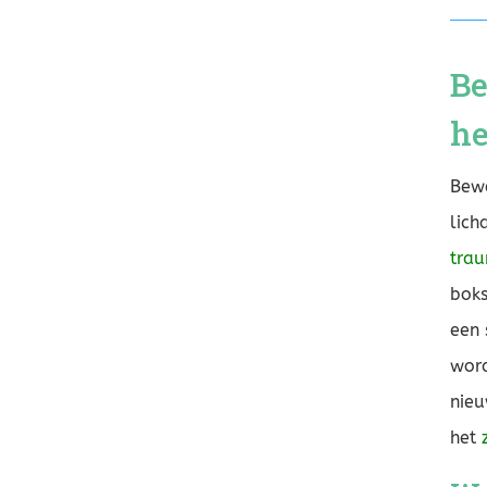
Be
he
Bewe
lich
tra
boks
een 
word
nieu
het