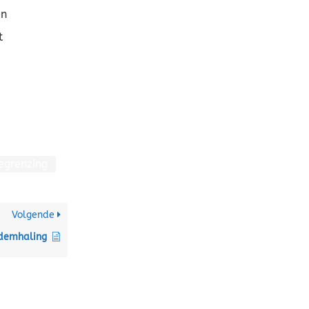
en
t
egrenzing
Volgende
demhaling