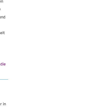
en
e
mand
eit
die
r in