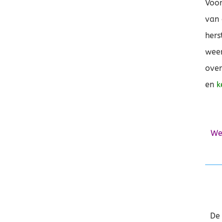
Voor
van 
hers
weer
over
en
k
We
De 