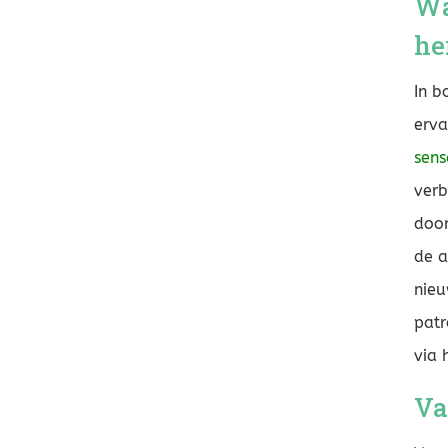
Wa
he
In b
erv
sens
verb
door
de a
nieu
patr
via 
Va