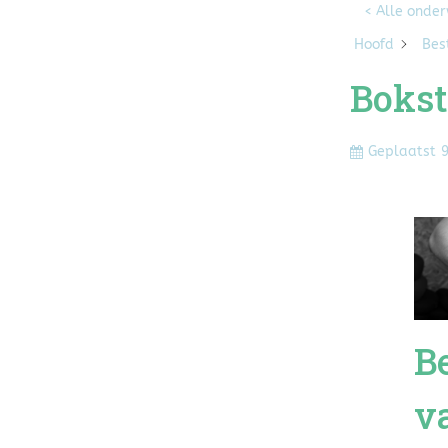
< Alle onde
Hoofd
Bes
Bokst
Geplaatst
9
B
v