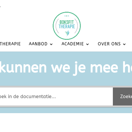
l
 THERAPIE
AANBOD
ACADEMIE
OVER ONS
kunnen we je mee h
Zoek