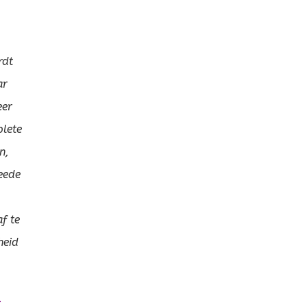
rdt
ar
eer
plete
n,
weede
f te
heid
.