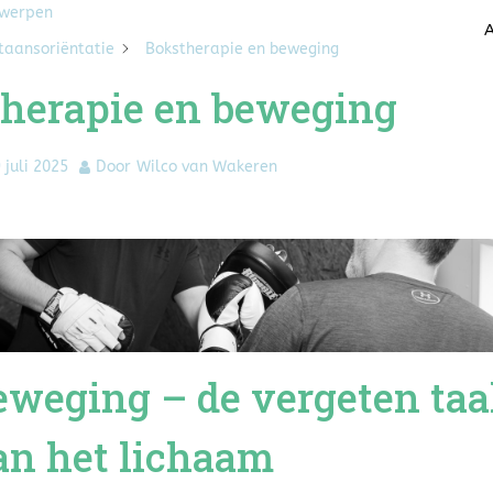
rwerpen
A
taansoriëntatie
Bokstherapie en beweging
herapie en beweging
 juli 2025
Door
Wilco van Wakeren
eweging – de vergeten taa
an het lichaam