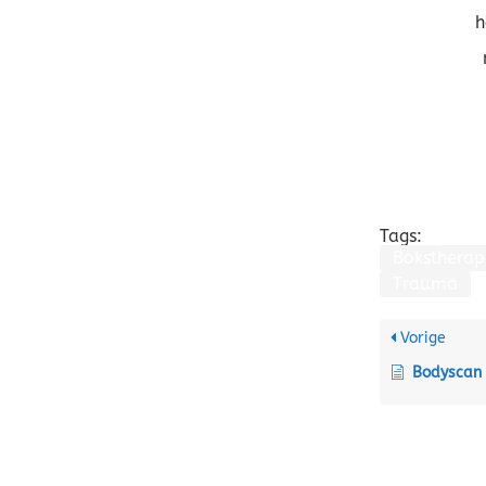
h
Tags:
Bokstherap
Trauma
Vorige
Bodyscan