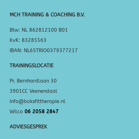
MCH TRAINING & COACHING B.V.
Btw: NL 862812100 B01
KvK: 83285563
IBAN: NL65TRIO0379377217
TRAININGSLOCATIE
Pr. Bernhardlaan 30
3901CC Veenendaal
info@boksfittherapie.nl
Wilco
06 2058 2847
ADVIESGESPREK